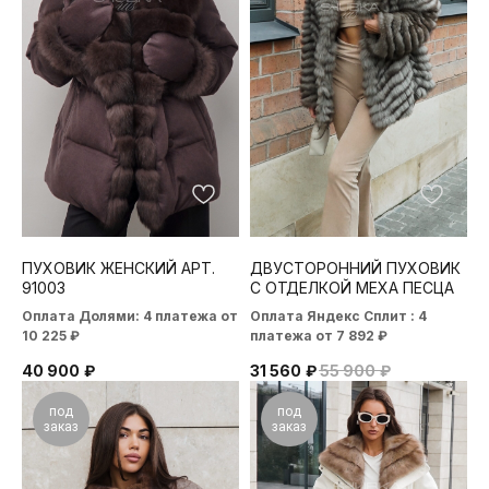
ПУХОВИК ЖЕНСКИЙ АРТ.
ДВУСТОРОННИЙ ПУХОВИК
91003
С ОТДЕЛКОЙ МЕХА ПЕСЦА
Оплата Долями: 4 платежа от
Оплата Яндекс Сплит : 4
10 225 ₽
платежа от 7 892 ₽
40 900
₽
31 560
₽
55 900
₽
под
под
заказ
заказ
ИП Чурина Антонина Владимировна
ОГРН 323385000100110